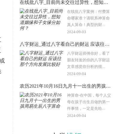
在线批八字_目前尚未交往过异性，想知道姻缘和子女缘分如何？
在线批八字案例：付费算
命哪家准？请联系神算命
真人算命！典型的财...
2024-09-03
五
八字财运_通过八字看自己的财运 应该往那个方向发展比较好
乏
八字财运师傅你好，看了
或
朋友转发的你的八字财运
文章感觉你分析的很...
魅
2024-09-04
农历2021年10月16日九月十一出生的男孩周易生辰八字算命
神算命-在中国，每个人父
母在孩子出生后做的第一
件事情，一定是先给...
2024-09-04