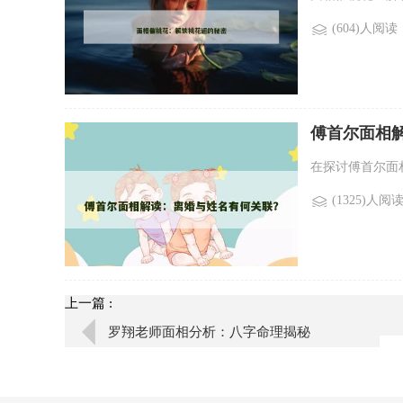
(604)人阅读
傅首尔面相
在探讨傅首尔面
(1325)人阅
上一篇 :
罗翔老师面相分析：八字命理揭秘