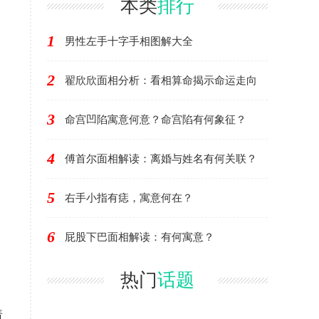
本类
排行
1
男性左手十字手相图解大全
2
翟欣欣面相分析：看相算命揭示命运走向
3
命宫凹陷寓意何意？命宫陷有何象征？
4
傅首尔面相解读：离婚与姓名有何关联？
5
右手小指有痣，寓意何在？
6
屁股下巴面相解读：有何寓意？
热门
话题
着