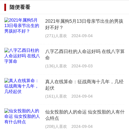
度，这对于克服生活中的挑战极为有利。
随便看看
2021年属狗5月13日母亲节出生的男孩
然后是鼻子，翟欣欣的鼻梁挺直且鼻头圆润，这
好不好？
种鼻相被认为是财运亨通的象征，挺直的鼻梁代表人
(271)人喜欢
2024-09-04
生道路较为顺畅，少有波折，而圆润的鼻头则意味着
八字乙酉日柱的人命运好吗 在线八字算
财富累积能力强，能够在事业上取得一定的成就。
命
(136)人喜欢
2024-09-03
翟欣欣的嘴唇形状适中，不薄也不厚，这样的口
相在面相学中被认为是言行一致、诚信可靠的表现，
真人在线算命：征战商海十几年，几经
适中的嘴唇意味着她在表达自己的想法和情感时既不
起伏
(161)人喜欢
2024-09-04
会过于冲动，也不会过于保守，能够在与人交往中保
持一定的平衡。
仙女投胎的人的命运 仙女投胎的人有什
么特点
额头与智慧象征
(208)人喜欢
2024-09-04