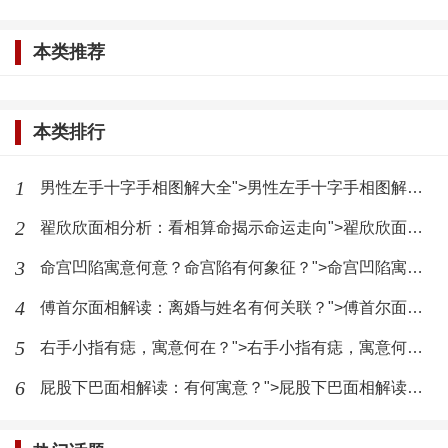
额头代表智慧和思考能力的部位，翟欣欣的额头
本类推荐
宽阔且平滑，没有明显的皱纹和凹陷，这被认为是智
慧和远见的象征，宽阔的额头意味着她具有广阔的视
本类排行
野和深远的思考，能够在复杂的问题面前保持清晰的
头脑，做出合理的判断。
1
男性左手十字手相图解大全">男性左手十字手相图解大全
耳朵与人际关系
2
翟欣欣面相分析：看相算命揭示命运走向">翟欣欣面相分析：看相算命揭示命运走向
3
命宫凹陷寓意何意？命宫陷有何象征？">命宫凹陷寓意何意？命宫陷有何象征？
我们来看看翟欣欣的耳朵，她的耳朵大小适中，
4
傅首尔面相解读：离婚与姓名有何关联？">傅首尔面相解读：离婚与姓名有何关联？
耳垂饱满，这种耳相在面相学中被认为是良好的人际
5
关系和贵人运的象征，适中的耳朵大小意味着她在人
右手小指有痣，寓意何在？">右手小指有痣，寓意何在？
际交往中既能保持自己的立场，又不失灵活性，能够
6
屁股下巴面相解读：有何寓意？">屁股下巴面相解读：有何寓意？
与不同性格的人建立良好的关系，而饱满的耳垂则暗