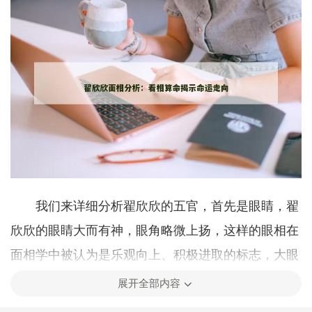
我们来详细分析翟欣欣的五官，首先是眼睛，翟
欣欣的眼睛大而有神，眼角略微上扬，这样的眼相在
面相学中被认为是乐观向上、积极进取的标志，大眼
睛通常意味着心胸开阔，能够包容他人的缺点，而上
展开全部内容
扬的眼角则暗示着她在面对困难时总能保持乐观的态