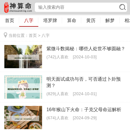
首页
八字
塔罗牌
算命
黄历
解梦
相
当前位置：
首页
>
八字
紫微斗数揭秘：哪些人处世不够圆融？
(742)人喜欢
[2024-10-03]
明天面试成功与否，可否通过卜卦预
测？
(829)人喜欢
[2024-10-01]
16年猴山下火命：子克父母命运解析
(674)人喜欢
[2024-09-29]