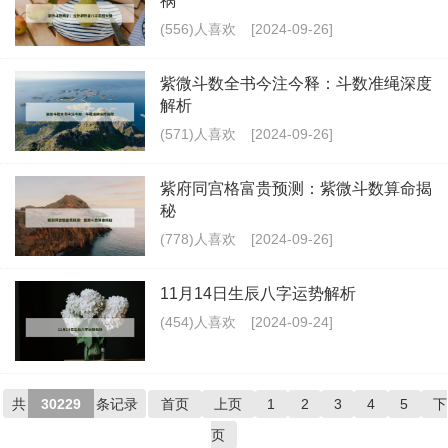
祸
(556)人喜欢
[2024-09-26]
紫微斗数全书今注今释：斗数准绳深度
解析
(571)人喜欢
[2024-09-26]
紫府同宫格富贵预测：紫微斗数算命揭
秘
(778)人喜欢
[2024-09-26]
11月14日生辰八字运势解析
(454)人喜欢
[2024-09-24]
共
30229
条记录
首页
上页
1
2
3
4
5
下
页