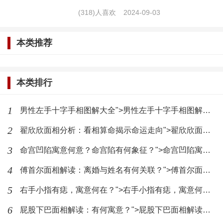
(318)人喜欢
2024-09-03
头发浓密
：头发的健康状态可以反映一个人的生
命力和精神状态，浓密的头发通常被视为健康和活力
本类推荐
的标志，这样的人往往精力旺盛，能够承受较大的工
作压力。
本类排行
牙齿整齐
：牙齿的整齐程度在面相学中与个人的
1
男性左手十字手相图解大全">男性左手十字手相图解大全
健康状况和生活质量有关，整齐的牙齿不仅美观，还
2
翟欣欣面相分析：看相算命揭示命运走向">翟欣欣面相分析：看相算命揭示命运走向
象征着良好的生活习惯和自我管理能力。
3
命宫凹陷寓意何意？命宫陷有何象征？">命宫凹陷寓意何意？命宫陷有何象征？
肤色健康
：健康的肤色通常意味着良好的身体状
4
傅首尔面相解读：离婚与姓名有何关联？">傅首尔面相解读：离婚与姓名有何关联？
况和心理状态，一个面色红润的人往往给人一种充满
5
右手小指有痣，寓意何在？">右手小指有痣，寓意何在？
活力的感觉，这种积极的外在表现有助于在社会交往
6
屁股下巴面相解读：有何寓意？">屁股下巴面相解读：有何寓意？
中获得好感。