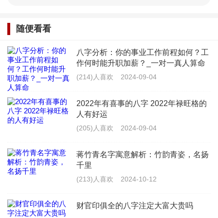
嘴唇厚实
：嘴唇的厚薄关联着一个人的沟通能力
和表达能力，厚实的嘴唇通常意味着此人善于表达自
随便看看
己的想法，能够有效地与他人沟通，在商业谈判或日
八字分析：你的事业工作前程如何？工
常交流中，这种能力是非常重要的。
作何时能升职加薪？_一对一真人算命
(214)人喜欢
2024-09-04
下巴圆润
：下巴的形状反映了一个人的坚持和耐
2022年有喜事的八字 2022年禄旺格的
力，圆润的下巴通常表示此人具有坚韧不拔的精神，
人有好运
能够在逆境中坚持下去，这种性格特质对于任何希望
(205)人喜欢
2024-09-04
取得成功的人来说都是不可或缺的。
蒋竹青名字寓意解析：竹韵青姿，名扬
耳朵大小适中
：耳朵的大小在面相学中与一个人
千里
(213)人喜欢
2024-10-12
的学习能力和接受新事物的速度有关，适中的耳朵大
小意味着此人既不会过于保守，也不会盲目追求新鲜
财官印俱全的八字注定大富大贵吗
事物，而是能够在传统与创新之间找到平衡。