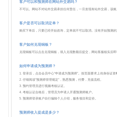
客户可以和预测师在网站外交易吗？
不可以。网站不对站外交易承担任何责任，一旦发现有站外交易，该账
客户是否可以取消定单？
购买下单后，只要已经开始咨询，定单就不可以取消。没有开始预测的
客户如何兑现铜板？
兑现铜板可以点击兑现铜板，填入兑现数额后提交，网站客服核实后即
如何申请成为预测师？
1. 登录后，点击会员中心“申请成为预测师”。按页面要求上传身份
2. 仔细阅读“预测师管理规定”，熟悉预测，付费，充值流程。
3. 预约管理员进行视频考核认证。
4. 考核认证合格后，管理员为申请人开通预测师账户。
5. 预测师登录账户自行编辑个人介绍，服务项目和定价。
预测师收入提成是多少？