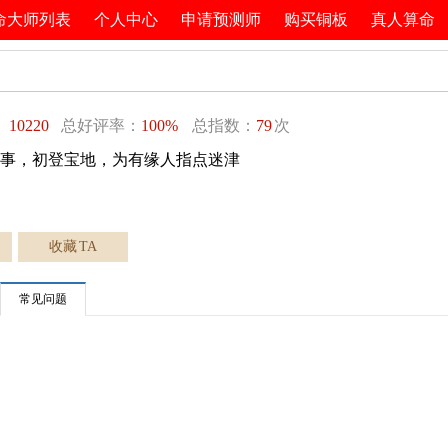
命大师列表
个人中心
申请预测师
购买铜板
真人算命
：
10220
总好评率：
100%
总指数：
79
次
事，初登宝地，为有缘人指点迷津
收藏
TA
常见问题