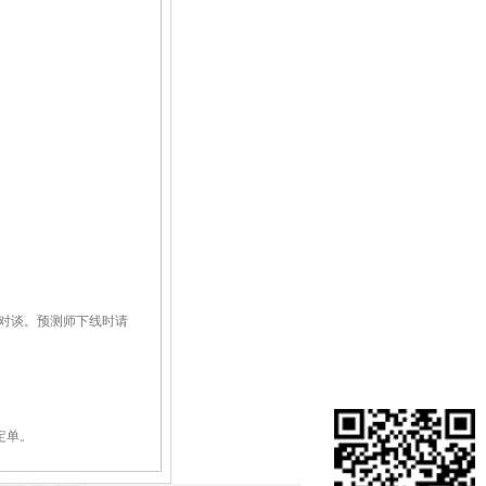
服务。
命理师[开悟之旅]完成了对客户板***的
预测服务。
命理师[玄机命理]完成了对客户h***的
预测服务。
命理师[火运来]完成了对客户柳***的预
测服务。
命理师[易缘情深]完成了对客户匿***的
预测服务。
对谈。预测师下线时请
命理师[行者]完成了对客户露***的预测
服务。
定单。