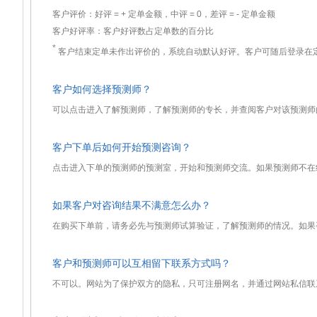
客户评价：好评 =
+
定单金额，中评 = 0，差评 =
-
定单金额
客户好评率：客户好评数占定单数的百分比
*
客户结束定单未作出评价的，系统自动默认好评。客户可随后登录在
客户如何选择预测师？
可以点击进入了解预测师，了解预测师的专长，并查阅客户对该预测师
客户下单后如何开始预测咨询？
点击进入下单的预测师的预测室，开始和预测师交流。如果预测师不在
如果客户对咨询结果不满意怎么办？
在购买下单前，请务必先与预测师试算验证，了解预测师的情况。如果
客户和预测师可以互相留下联系方式吗？
不可以。网站为了保护双方的隐私，只可注册网名，并通过网站私信联