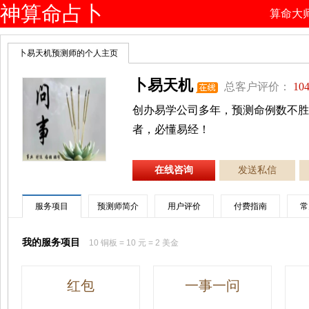
神算命占卜
算命大
网
卜易天机预测师的个人主页
卜易天机
总客户评价：
104
创办易学公司多年，预测命例数不胜
者，必懂易经！
在线咨询
发送私信
服务项目
预测师简介
用户评价
付费指南
常
我的服务项目
10 铜板 = 10 元 = 2 美金
红包
一事一问