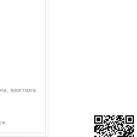
命理师[易中天机]完成了对客户如***的
预测服务。
命理师[易缘情深]完成了对客户时***的
预测服务。
命理师[火运来]完成了对客户王***的预
测服务。
命理师[太铭老师]完成了对客户芭***的
预测服务。
命理师[易缘情深]完成了对客户匿***的
对谈。预测师下线时请
预测服务。
命理师[太铭老师]完成了对客户芭***的
预测服务。
定单。