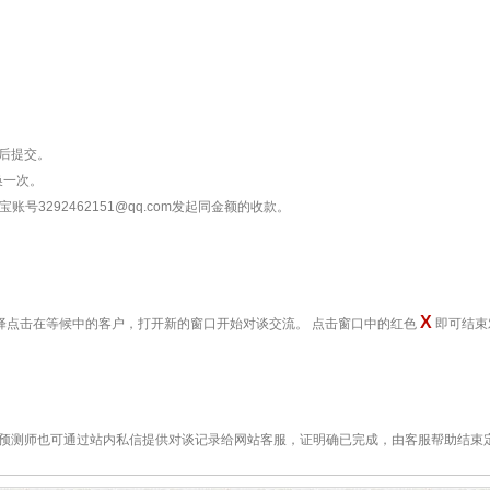
数后提交。
换一次。
3292462151@qq.com发起同金额的收款。
X
择点击在等候中的客户，打开新的窗口开始对谈交流。 点击窗口中的红色
即可结束
预测师也可通过站内私信提供对谈记录给网站客服，证明确已完成，由客服帮助结束