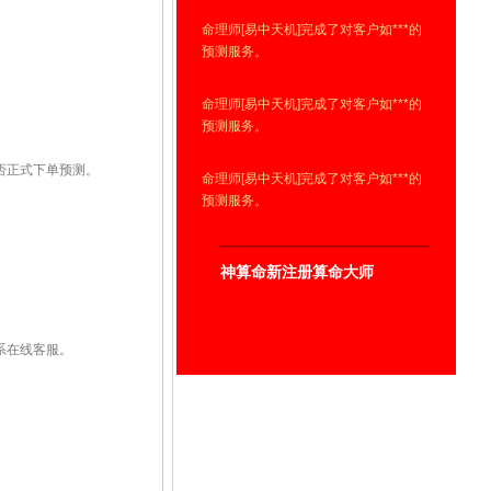
命理师[易中天机]完成了对客户如***的
预测服务。
命理师[易中天机]完成了对客户如***的
预测服务。
否正式下单预测。
命理师[易中天机]完成了对客户如***的
预测服务。
命理师[易中天机]完成了对客户如***的
预测服务。
神算命新注册算命大师
命理师[易缘情深]完成了对客户时***的
预测服务。
系在线客服。
命理师[火运来]完成了对客户王***的预
测服务。
命理师[太铭老师]完成了对客户芭***的