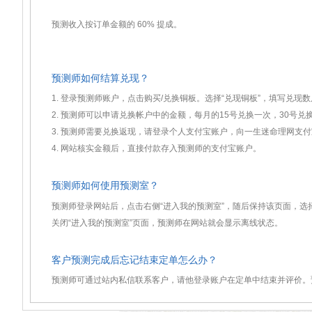
预测收入按订单金额的 60% 提成。
预测师如何结算兑现？
1. 登录预测师账户，点击购买/兑换铜板。选择“兑现铜板”，填写兑现
2. 预测师可以申请兑换帐户中的金额，每月的15号兑换一次，30号兑
3. 预测师需要兑换返现，请登录个人支付宝账户，向一生迷命理网支付宝账号
4. 网站核实金额后，直接付款存入预测师的支付宝账户。
预测师如何使用预测室？
预测师登录网站后，点击右侧“进入我的预测室”，随后保持该页面，选
关闭“进入我的预测室”页面，预测师在网站就会显示离线状态。
客户预测完成后忘记结束定单怎么办？
预测师可通过站内私信联系客户，请他登录账户在定单中结束并评价。