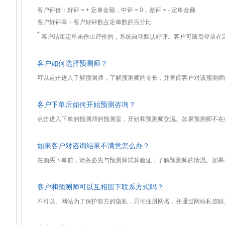
客户评价：好评 =
+
定单金额，中评 = 0，差评 =
-
定单金额
客户好评率：客户好评数占定单数的百分比
*
客户结束定单未作出评价的，系统自动默认好评。客户可随后登录在
客户如何选择预测师？
可以点击进入了解预测师，了解预测师的专长，并查阅客户对该预测师
客户下单后如何开始预测咨询？
点击进入下单的预测师的预测室，开始和预测师交流。如果预测师不在
如果客户对咨询结果不满意怎么办？
在购买下单前，请务必先与预测师试算验证，了解预测师的情况。如果
客户和预测师可以互相留下联系方式吗？
不可以。网站为了保护双方的隐私，只可注册网名，并通过网站私信联