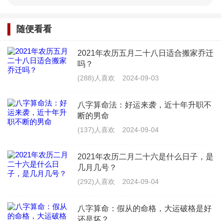
自主经营，或在企业单位上班任高管为主。此造因为
伤官当令，且伤官被一圈比劫生，虽不透干，但掩不
随便看看
住内在的魄力和创业的决心，以及伤官对无拘束的向
2021年农历五月二十八日适合搬家乔迁
往。所以如果有适当的岁运，必会自己做老板，使众
吗？
比劫为其效力。是一个富裕层次比较高的八字。当然
(288)人喜欢
2024-09-03
比劫在效力生伤官的同时，也免不了能夺财。实际情
八字算命法：好运来袭，近十年升职不
况是，命主计划在乙亥运癸卯年创业。此造命局有一
断的男命
个明显缺点，就是伤官当令，但是正官透干。当令之
(137)人喜欢
2024-09-04
伤官可以对任何一个干支产生影响。又地支有戌丑，
2021年农历二月二十六是什么日子，是
三刑缺未；有申巳，三刑缺寅。命局有伤官见官的隐
几月几号？
患，又有两个三刑缺一。所以此造会有多个可能面临
(292)人喜欢
2024-09-04
官非的流年。
八字算命：假从的命格，大运破格是好
还是坏？