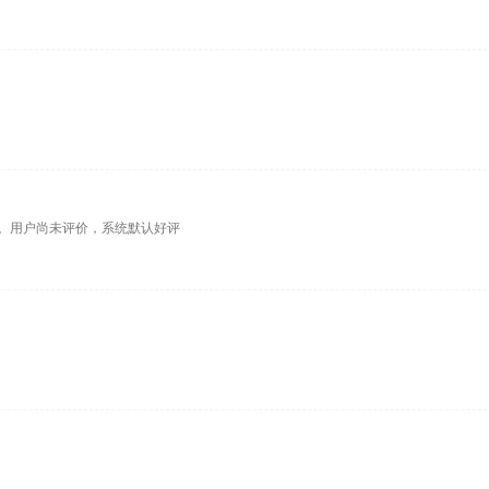
务。用户尚未评价，系统默认好评