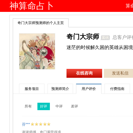
神算命占卜
算
网
奇门大宗师预测师的个人主页
奇门大宗师
总客户评
迷茫的时候解久困的英雄从困境
在线咨询
发送私信
服务项目
预测师简介
用户评价
付费指南
所有
好评
中评
差评
芬***
谢谢师傅，奇门遁甲很准。