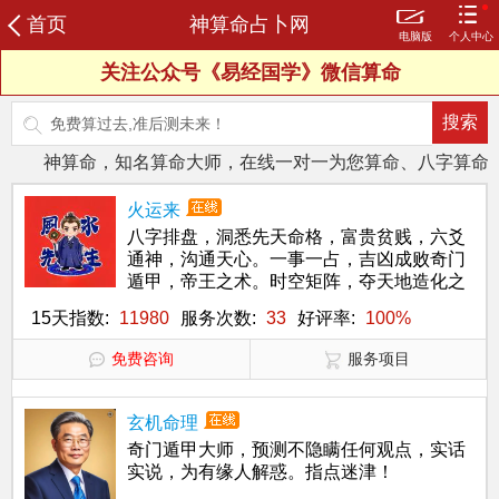
首页
神算命占卜网
电脑版
个人中心
关注公众号《易经国学》微信算命
登录
注册
我的订单
购买卦币
财务明细
试测记录
我的评价
我的信箱
个人信息
修改密码
神算命，知名算命大师，在线一对一为您算命、八字算命、
火运来
八字排盘，洞悉先天命格，富贵贫贱，六爻
通神，沟通天心。一事一占，吉凶成败奇门
遁甲，帝王之术。时空矩阵，夺天地造化之
功
15天指数:
11980
服务次数:
33
好评率:
100%
免费咨询
服务项目
玄机命理
奇门遁甲大师，预测不隐瞒任何观点，实话
实说，为有缘人解惑。指点迷津！