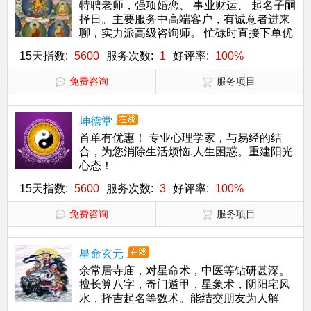
特聘老师，强项婚恋、 事业财运、 起名子嗣
择日。主要服务中高端客户，有诚意者进来
聊，实力派高级咨询师。 忙碌时直接下单优
先！
15天指数:
5600
服务次数:
1
好评率:
100%
免费咨询
服务项目
坤德堂
首单有优惠！ 专业心理学家，与易经的结
合，为您消除生活烦恼.人生困惑。重建阳光
心态！
15天指数:
5600
服务次数:
3
好评率:
100%
免费咨询
服务项目
星命玄元
余常居寺庙，对星命术，中医等钻研甚深。
擅长算八字，奇门遁甲，星象术，阴阳宅风
水，择吉起名等数术。能结交朋友为人解