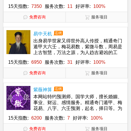
15天指数:
7350
服务次数:
11
好评率:
100%
免费咨询
服务项目
易中天机
出身易学世家又得世外高人传授，精通奇门
遁甲大六壬，梅花易数，紫微斗数，周易是
上古智慧，万法之源，为人趋吉避凶的工
具，心诚则灵
15天指数:
6950
服务次数:
31
好评率:
100%
免费咨询
服务项目
紫薇神算
本网站特约预测师。国学大师，擅长婚姻、
事业、财运、感情服务。精通奇门遁甲、梅
花易、八字、六壬预测，起名，择日等。为
你真诚服务，算命大师在线算命欢迎试测！
15天指数:
6200
服务次数:
7
好评率:
100%
免费咨询
服务项目